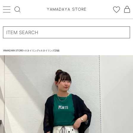
ログイン
新規会員登録
お気に入り登録
YAMADAYA STORE
>
スタイリング
>
スタイリング詳細
お気に入り
ログイン
CATEGORYから探す
STORE BRAND・LABELから探す
すべての商品
新着商品
予約商品