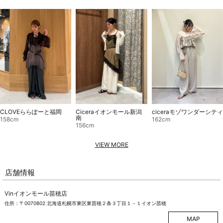
Ciceraイオンモール新潟
CLOVEららぽーと福岡
ciceraモゾワンダーシティ
南
158cm
162cm
156cm
VIEW MORE
店舗情報
Vinイオンモール苗穂店
住所：〒0070802 北海道札幌市東区東苗穂２条３丁目１－１イオン苗穂
MAP