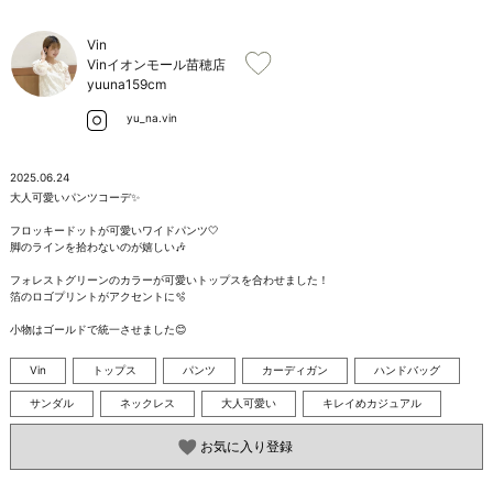
お問い合わせ
Vin
Vinイオンモール苗穂店
yuuna
159cm
yu_na.vin
2025.06.24
大人可愛いパンツコーデ✨️

フロッキードットが可愛いワイドパンツ🤍

脚のラインを拾わないのが嬉しい🎶

フォレストグリーンのカラーが可愛いトップスを合わせました！

箔のロゴプリントがアクセントに️🫧

小物はゴールドで統一させました😊
Vin
トップス
パンツ
カーディガン
ハンドバッグ
サンダル
ネックレス
大人可愛い
キレイめカジュアル
お気に入り登録