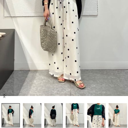
セール商品
スタイリング
特集
NEWS
ブランド一覧
店舗検索
Item
サイズガイド
1
of
9
ご利用ガイド/ヘルプ