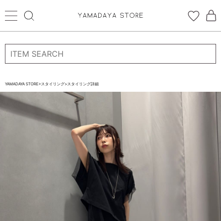
ログイン
新規会員登録
お気に入り登録
YAMADAYA STORE
>
スタイリング
>
スタイリング詳細
お気に入り
ログイン
CATEGORYから探す
STORE BRAND・LABELから探す
すべての商品
新着商品
予約商品