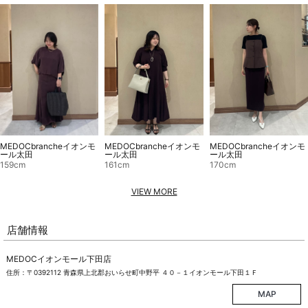
MEDOCbrancheイオンモ
MEDOCbrancheイオンモ
MEDOCbrancheイオンモ
ール太田
ール太田
ール太田
159cm
161cm
170cm
VIEW MORE
店舗情報
MEDOCイオンモール下田店
住所：〒0392112 青森県上北郡おいらせ町中野平 ４０－１イオンモール下田１Ｆ
MAP