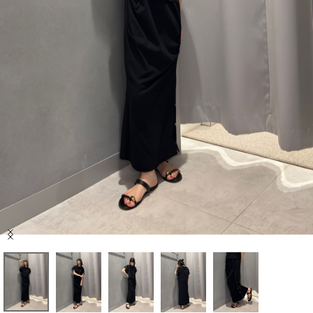
セール商品
スタイリング
特集
NEWS
ブランド一覧
店舗検索
Item
サイズガイド
1
of
5
ご利用ガイド/ヘルプ