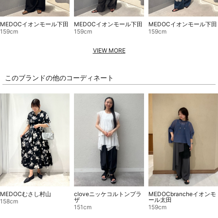
MEDOCイオンモール下田
MEDOCイオンモール下田
MEDOCイオンモール下田
159cm
159cm
159cm
VIEW MORE
このブランドの他のコーディネート
MEDOCbrancheイオンモ
cloveニッケコルトンプラ
MEDOCむさし村山
ール太田
ザ
158cm
159cm
151cm