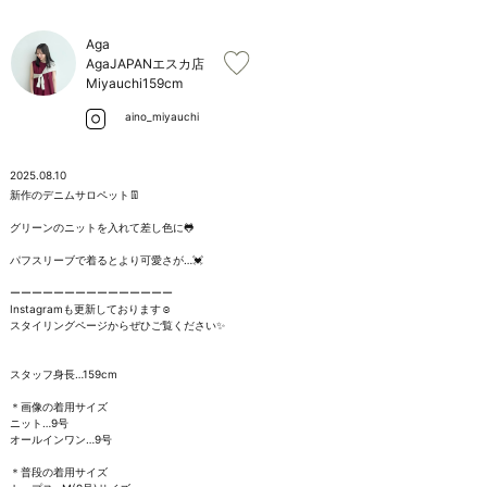
お問い合わせ
Aga
AgaJAPANエスカ店
Miyauchi
159cm
aino_miyauchi
2025.08.10
新作のデニムサロペット👖

グリーンのニットを入れて差し色に🐸

パフスリーブで着るとより可愛さが…💓

ーーーーーーーーーーーーーーー

Instagramも更新しております☺︎

スタイリングページからぜひご覧ください✨

スタッフ身長…159cm

＊画像の着用サイズ

ニット…9号

オールインワン…9号

＊普段の着用サイズ
