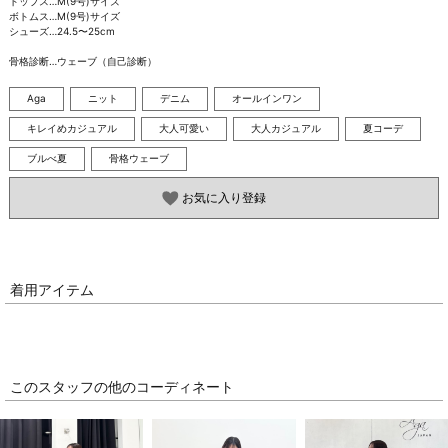
トップス…M(9号)サイズ

ボトムス…M(9号)サイズ

シューズ…24.5〜25cm

骨格診断…ウェーブ（自己診断）
Aga
ニット
デニム
オールインワン
キレイめカジュアル
大人可愛い
大人カジュアル
夏コーデ
ブルべ夏
骨格ウェーブ
お気に入り登録
着用アイテム
このスタッフの他のコーディネート