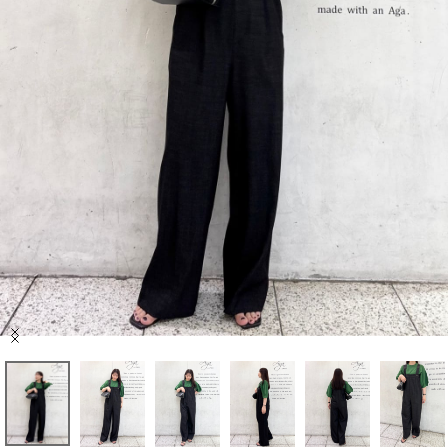
セール商品
スタイリング
特集
NEWS
ブランド一覧
店舗検索
Item
サイズガイド
1
of
8
ご利用ガイド/ヘルプ