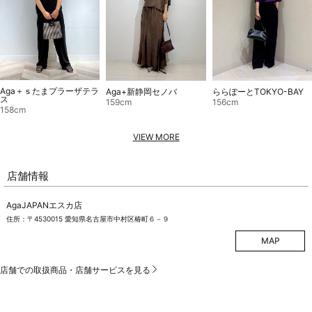
Aga＋ｓたまプラーザテラ
Aga+新静岡セノバ
ららぽーとTOKYO-BAY
ス
159cm
156cm
158cm
VIEW MORE
店舗情報
AgaJAPANエスカ店
住所：〒4530015 愛知県名古屋市中村区椿町６－９
MAP
店舗での取扱商品・店舗サービスを見る