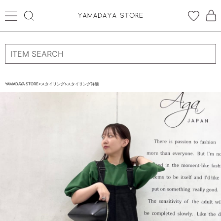
ログイン
新規会員登録
お気に入り登録
YAMADAYA STORE
>
スタイリング
>
スタイリング詳細
お気に入り
ログイン
CATEGORYから探す
STORE BRAND・LABELから探す
すべての商品
新着商品
予約商品