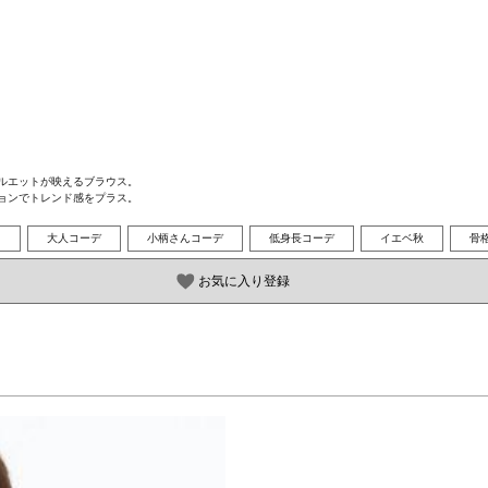
エットが映えるブラウス。

ョンでトレンド感をプラス。
ス
大人コーデ
小柄さんコーデ
低身長コーデ
イエベ秋
骨
お気に入り登録