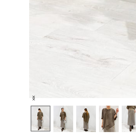
Item
1
of
6