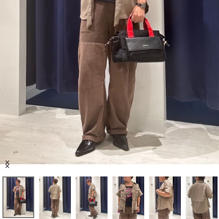
セール商品
スタイリング
特集
NEWS
ブランド一覧
店舗検索
Item
サイズガイド
1
of
8
ご利用ガイド/ヘルプ