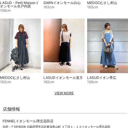
LASUD・Petit Maisonイ
MEDOCむさし村山
GARNイオンモール白山
オンモール水戸内原
163cm
163cm
159cm
LASUDイオンモール直方
MEDOCむさし村山
LASUDイオン帯広
162cm
163cm
156cm
VIEW MORE
店舗情報
FENNELイオンモール堺北花田店
住所：〒5918008 大阪府堺市北区東浅香山町 ４丁目１－１２イオンモール堺北花田