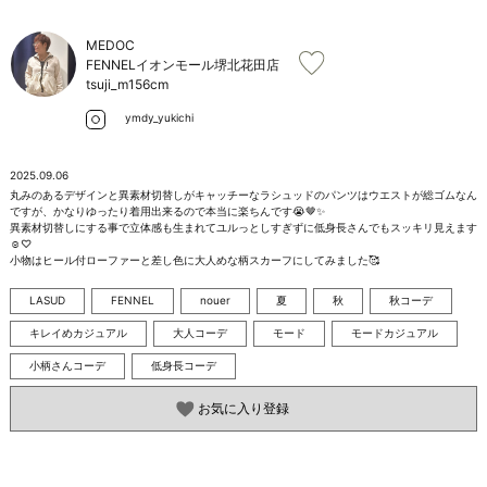
お問い合わせ
MEDOC
FENNELイオンモール堺北花田店
tsuji_m
156cm
ymdy_yukichi
2025.09.06
丸みのあるデザインと異素材切替しがキャッチーなラシュッドのパンツはウエストが総ゴムなん
ですが、かなりゆったり着用出来るので本当に楽ちんです😭🤎✨️

異素材切替しにする事で立体感も生まれてユルっとしすぎずに低身長さんでもスッキリ見えます
☺️♡

小物はヒール付ローファーと差し色に大人めな柄スカーフにしてみました🥰
LASUD
FENNEL
nouer
夏
秋
秋コーデ
キレイめカジュアル
大人コーデ
モード
モードカジュアル
小柄さんコーデ
低身長コーデ
お気に入り登録