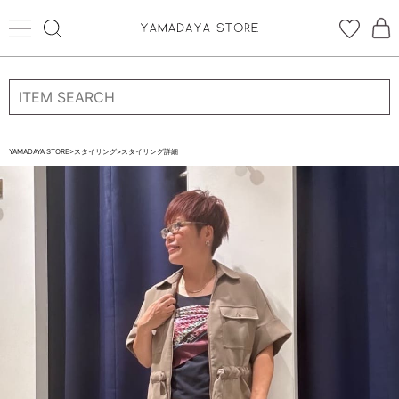
ログイン
新規会員登録
お気に入り登録
YAMADAYA STORE
>
スタイリング
>
スタイリング詳細
お気に入り
ログイン
CATEGORYから探す
STORE BRAND・LABELから探す
すべての商品
新着商品
予約商品