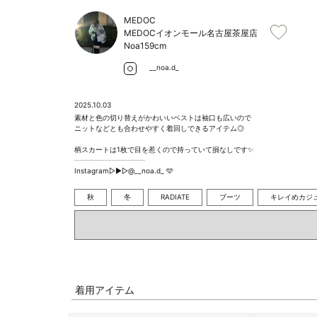
MEDOC
MEDOCイオンモール名古屋茶屋店
Noa
159cm
__noa.d_
2025.10.03
素材と色の切り替えがかわいいベストは袖口も広いので

ニットなどとも合わせやすく着回しできるアイテム◎

柄スカートは1枚で目を惹くので持っていて損なしです✨️

┈┈┈┈┈┈┈┈┈┈

Instagram▷▶︎▷@__noa.d_ 🩵
秋
冬
RADIATE
ブーツ
キレイめカジ
着用アイテム