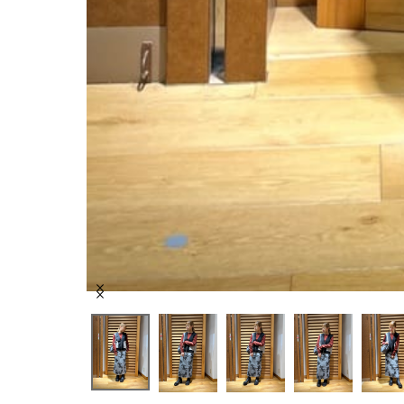
Item
1
of
6