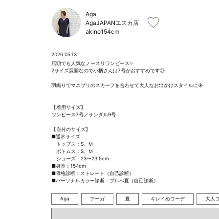
Aga
AgaJAPANエスカ店
akino
154cm
2026.05.13
店頭でも人気なノースリワンピース✨

2サイズ展開なので小柄さんは7号がおすすめです◎

羽織りでマニプリのスカーフを合わせて大人なお出かけスタイルに☀️

【着用サイズ】

ワンピース7号／サンダル9号

【自分のサイズ】

■通常サイズ

　トップス：S、M

　ボトムス：S、M

　シューズ：23〜23.5cm

■身長：154cm

■骨格診断：ストレート（自己診断）

■パーソナルカラー診断：ブルべ夏（自己診断）
Aga
アーガ
夏
キレイめコーデ
大人