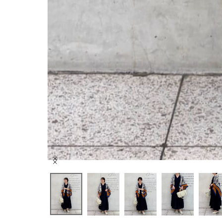
Item
1
of
9