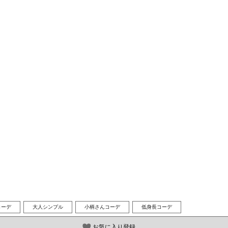
コーデ
大人シンプル
小柄さんコーデ
低身長コーデ
お気に入り登録