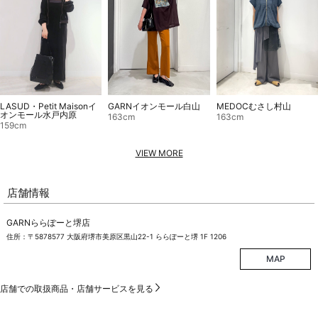
LASUD・Petit Maisonイ
GARNイオンモール白山
MEDOCむさし村山
オンモール水戸内原
163cm
163cm
159cm
VIEW MORE
店舗情報
GARNららぽーと堺店
住所：〒5878577 大阪府堺市美原区黒山22-1 ららぽーと堺 1F 1206
MAP
店舗での取扱商品・店舗サービスを見る