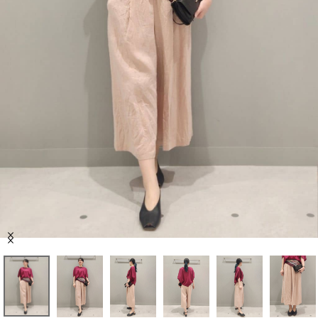
セール商品
スタイリング
特集
NEWS
ブランド一覧
店舗検索
Item
サイズガイド
1
of
6
ご利用ガイド/ヘルプ