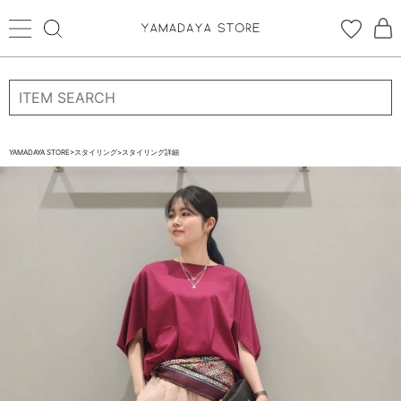
ログイン
新規会員登録
お気に入り登録
YAMADAYA STORE
>
スタイリング
>
スタイリング詳細
お気に入り
ログイン
CATEGORYから探す
STORE BRAND・LABELから探す
すべての商品
新着商品
予約商品