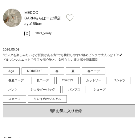
お問い合わせ
MEDOC
GARNららぽーと堺店
ayu
165cm
1021_ymdy
2026.05.08
"ピンクを楽しみたいけど抵抗がある方"でも挑戦しやすい暗めピンクで大人っぽく🦩💕

ドルマンシルエットでラフな着心地と、女性らしい抜け感を演出🙆🏻‍♀️
Aga
NORITAKE
春
夏
春コーデ
春夏コーデ
夏コーデ
2026SS
カットソー
Tシャツ
パンツ
ショルダーバッグ
パンプス
シューズ
スカーフ
キレイめカジュアル
お気に入り登録