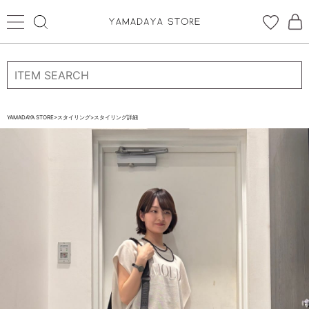
ログイン
新規会員登録
お気に入り登録
YAMADAYA STORE
>
スタイリング
>
スタイリング詳細
お気に入り
ログイン
CATEGORYから探す
STORE BRAND・LABELから探す
すべての商品
新着商品
予約商品