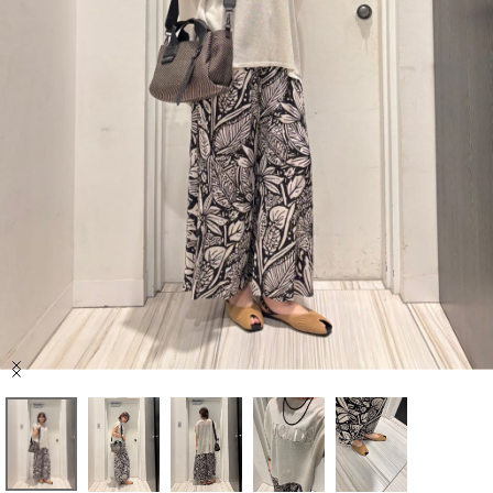
セール商品
スタイリング
特集
NEWS
ブランド一覧
店舗検索
Item
サイズガイド
1
of
5
ご利用ガイド/ヘルプ