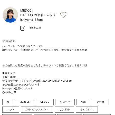
お問い合わせ
MEDOC
LASUDナゴヤドーム前店
ishiyama
168cm
ishi.h__31
2026.05.11
ベージュトーンで合わせたコーデ✨

柄のパンツが、立体的にメリハリをつけてくれて、華を添えてくれます🌿

その他気になる点がありましたら、チャットへご相談くださいませ！！🙌

■スタッフ

身長:168cm

普段の着用サイズ:トップスM/ボトムスM〜L/靴24〜24.5cm

その他:骨格ナチュラル/ブルベ冬

Instagram更新中！↓↓↓

@ishi.h__31
夏
2026SS
CLOVE
クローヴ
Aga
アーガ
ニット
フルレングスパンツ
サンダル
ネックレス