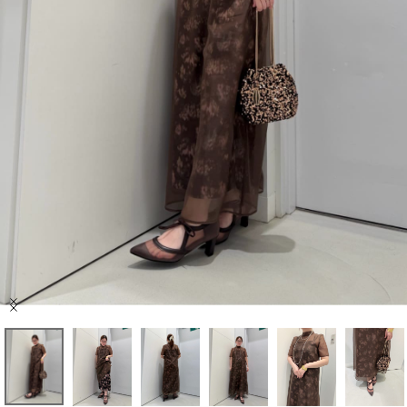
セール商品
スタイリング
特集
NEWS
ブランド一覧
店舗検索
Item
サイズガイド
1
of
7
ご利用ガイド/ヘルプ