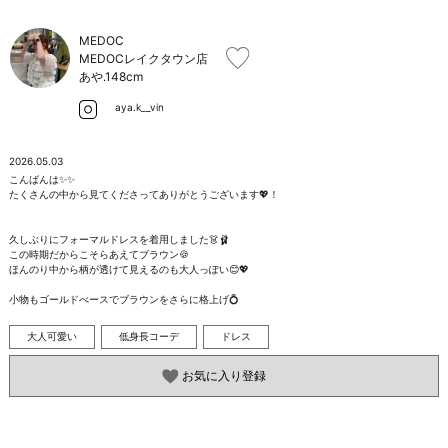
お問い合わせ
MEDOC
MEDOCレイクタウン店
あや.
148cm
aya.k__vin
2026.05.03
こんばんは✨️✨️

たくさんの中から見てくださってありがとうございます💖！

久しぶりにフォーマルドレスを着用しました👗🩰

この時期だからこそらあえてブラウン🍪

ほんのり中から柄が透けて見えるのも大人っぽい😊💖

小物もゴールドべースでブラウンをさらに格上げ💍
大人可愛い
低身長コーデ
ドレス
お気に入り登録