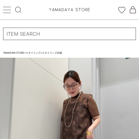
ログイン
新規会員登録
お気に入り登録
YAMADAYA STORE
>
スタイリング
>
スタイリング詳細
お気に入り
ログイン
CATEGORYから探す
STORE BRAND・LABELから探す
すべての商品
新着商品
予約商品