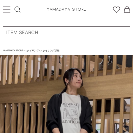
ログイン
新規会員登録
お気に入り登録
YAMADAYA STORE
>
スタイリング
>
スタイリング詳細
お気に入り
ログイン
CATEGORYから探す
STORE BRAND・LABELから探す
すべての商品
新着商品
予約商品