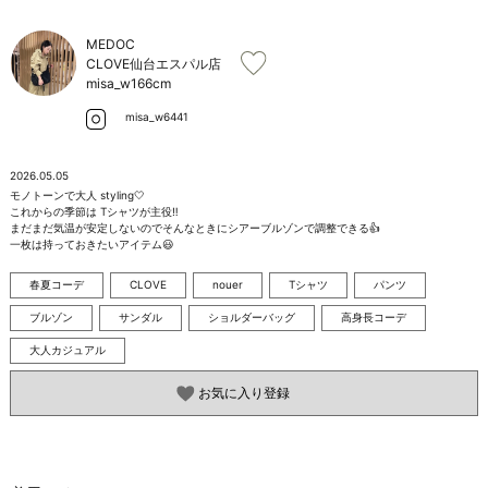
お問い合わせ
MEDOC
CLOVE仙台エスパル店
misa_w
166cm
misa_w6441
2026.05.05
モノトーンで大人 styling🤍

これからの季節は Tシャツが主役‼️

まだまだ気温が安定しないのでそんなときにシアーブルゾンで調整できる👍

一枚は持っておきたいアイテム😃
春夏コーデ
CLOVE
nouer
Tシャツ
パンツ
ブルゾン
サンダル
ショルダーバッグ
高身長コーデ
大人カジュアル
お気に入り登録