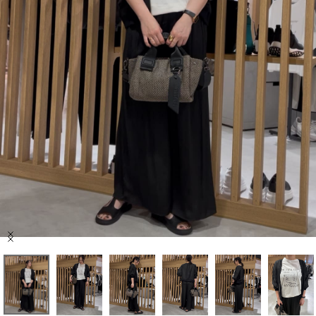
セール商品
スタイリング
特集
NEWS
ブランド一覧
店舗検索
Item
サイズガイド
1
of
8
ご利用ガイド/ヘルプ