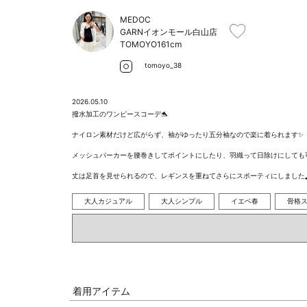
MEDOC
GARNイオンモール白山店
TOMOYO
161cm
tomoyo_38
2026.05.10
撥水加工のワンピースコーデ🐬

ナイロン素材だけど広がらず、袖がゆったり五分袖なので楽に着られます✨

メッシュパーカーを腰巻きしてポイントにしたり、羽織って日除けにしても可愛
丈は足首を見せられるので、レギンスを重ねてさらにスポーティにしました
大人カジュアル
大人シンプル
イエベ春
骨格
着用アイテム