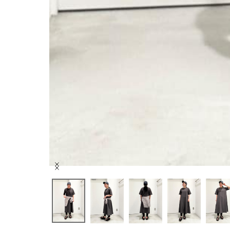
Item
1
of
10