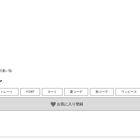
い🥰


ストレート
YORT
ヨート
夏コーデ
秋コーデ
ワンピース
お気に入り登録