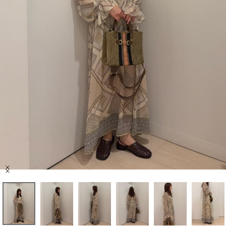
セール商品
スタイリング
特集
NEWS
ブランド一覧
店舗検索
Item
サイズガイド
1
of
6
ご利用ガイド/ヘルプ