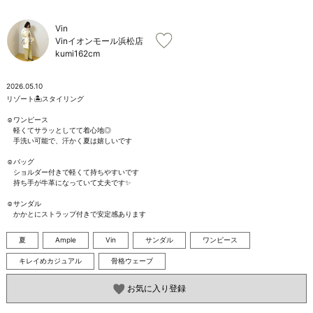
お問い合わせ
Vin
Vinイオンモール浜松店
kumi
162cm
2026.05.10
リゾート🏝️スタイリング

☺︎ワンピース

　軽くてサラッとしてて着心地◎

　手洗い可能で、汗かく夏は嬉しいです

☺︎バッグ

　ショルダー付きで軽くて持ちやすいです

　持ち手が牛革になっていて丈夫です✨

☺︎サンダル

　かかとにストラップ付きで安定感あります
夏
Ample
Vin
サンダル
ワンピース
キレイめカジュアル
骨格ウェーブ
お気に入り登録