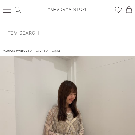
ログイン
新規会員登録
お気に入り登録
YAMADAYA STORE
>
スタイリング
>
スタイリング詳細
お気に入り
ログイン
CATEGORYから探す
STORE BRAND・LABELから探す
すべての商品
新着商品
予約商品