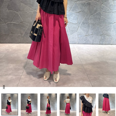
セール商品
スタイリング
特集
NEWS
ブランド一覧
店舗検索
Item
サイズガイド
1
of
9
ご利用ガイド/ヘルプ