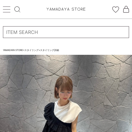
ログイン
新規会員登録
お気に入り登録
YAMADAYA STORE
>
スタイリング
>
スタイリング詳細
お気に入り
ログイン
CATEGORYから探す
STORE BRAND・LABELから探す
すべての商品
新着商品
予約商品