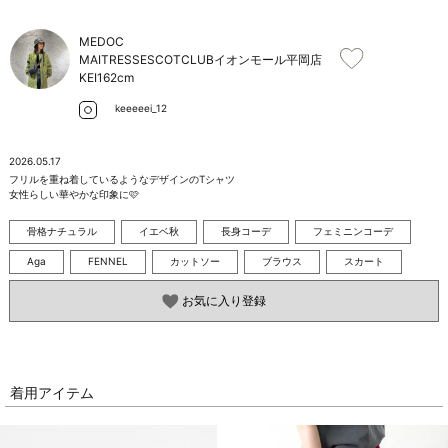
お問い合わせ
MEDOC
MAITRESSESCOTCLUBイオンモール平岡店
KEI
162cm
keeeeei_12
2026.05.17
フリルを重ね着しているようなデザインのTシャツ

女性らしい華やかな印象に🩷
骨格ナチュラル
イエベ秋
長身コーデ
フェミニンコーデ
Aga
FENNEL
カットソー
ブラウス
スカート
お気に入り登録
着用アイテム