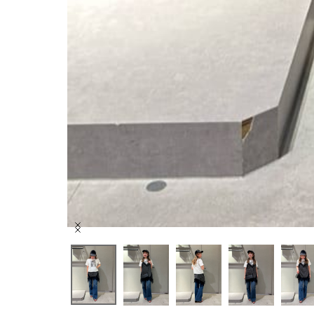
Item
1
of
10