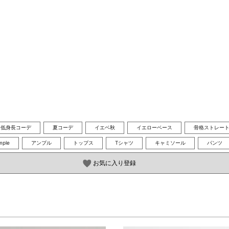
低身長コーデ
夏コーデ
イエベ秋
イエローベース
骨格ストレー
mple
アンプル
トップス
Tシャツ
キャミソール
パンツ
お気に入り登録