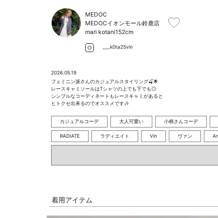
MEDOC
MEDOCイオンモール鈴鹿店
mari kotani
152cm
___k0ta25vin
2026.05.19
フェミニン派さんのカジュアルスタイリング🍒🌟

レースキャミソールはTシャツの上でも下でも◎

シンプルなコーディネートもレースキャミがあると

ヒトクセ出来るのでオススメです🎶
カジュアルコーデ
大人可愛い
小柄さんコーデ
RADIATE
ラディエイト
Vin
ヴァン
A
着用アイテム