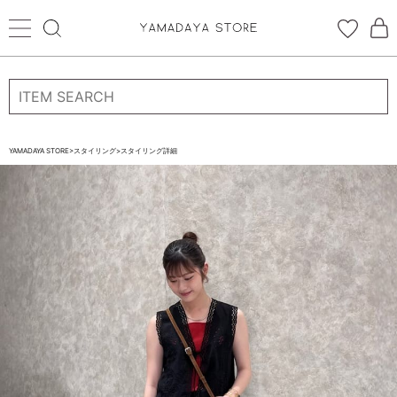
ログイン
新規会員登録
お気に入り登録
YAMADAYA STORE
>
スタイリング
>
スタイリング詳細
お気に入り
ログイン
CATEGORYから探す
STORE BRAND・LABELから探す
すべての商品
新着商品
予約商品