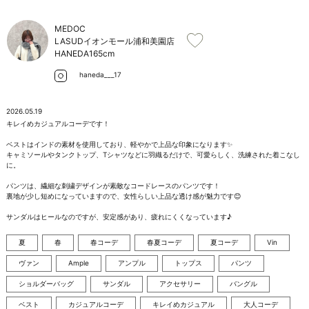
お問い合わせ
MEDOC
LASUDイオンモール浦和美園店
HANEDA
165cm
haneda___17
2026.05.19
キレイめカジュアルコーデです！

ベストはインドの素材を使用しており、軽やかで上品な印象になります✨️

キャミソールやタンクトップ、Tシャツなどに羽織るだけで、可愛らしく、洗練された着こなし
に。

パンツは、繊細な刺繍デザインが素敵なコードレースのパンツです！

裏地が少し短めになっていますので、女性らしい上品な透け感が魅力です😊

サンダルはヒールなのですが、安定感があり、疲れにくくなっています♪
夏
春
春コーデ
春夏コーデ
夏コーデ
Vin
ヴァン
Ample
アンプル
トップス
パンツ
ショルダーバッグ
サンダル
アクセサリー
バングル
ベスト
カジュアルコーデ
キレイめカジュアル
大人コーデ