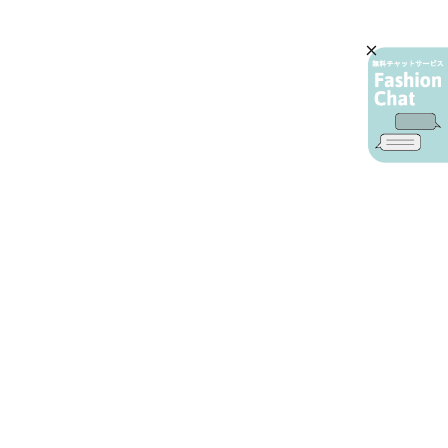
AIカスタマーサービス
プライバシーポリシー
ご利用ガイド
特定商取引に基づく表示
店舗検索
会社概要
お問い合わせ
YAMADAYA 公式アプリ