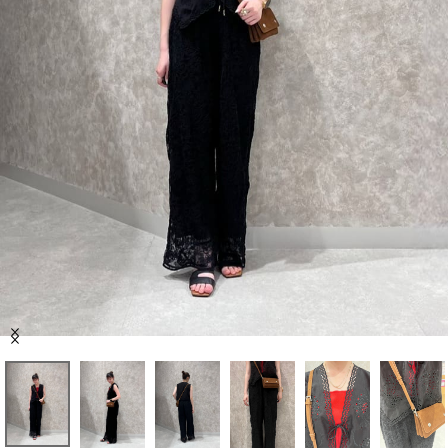
セール商品
スタイリング
特集
NEWS
ブランド一覧
店舗検索
Item
サイズガイド
1
of
7
ご利用ガイド/ヘルプ