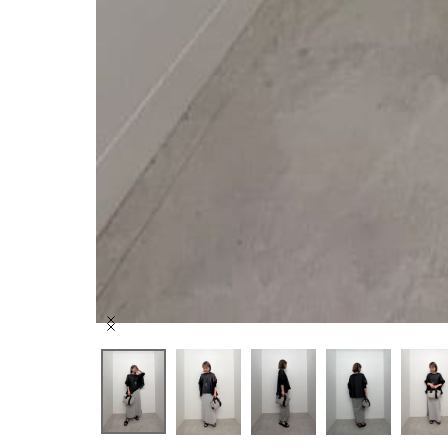
Item
1
of
5