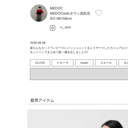
MEDOC
MEDOCゆめタウン高松店
SO-NE
159cm
n__tkmt
2026.06.08
楽ちんなカットワンピースにメッシュニットをレイヤードしたカジュアルコー
モノトーンでまとめて統一感を出しました🙂‍↕️
CLOVE
クローヴ
nouer
ヌエール
大
着用アイテム