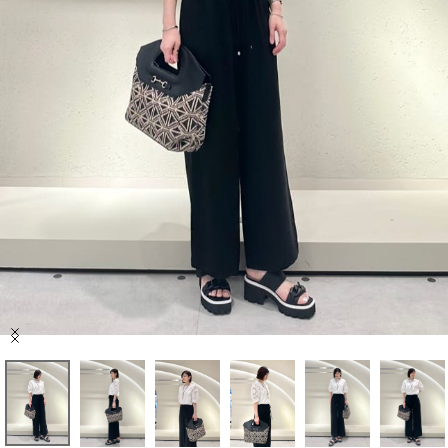
セール商品
スタイリング
特集
NEWS
ブランド一覧
店舗検索
Item
サイズガイド
1
of
7
ご利用ガイド/ヘルプ