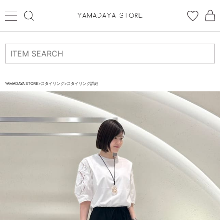
ログイン
新規会員登録
お気に入り登録
YAMADAYA STORE
>
スタイリング
>
スタイリング詳細
お気に入り
ログイン
CATEGORYから探す
STORE BRAND・LABELから探す
すべての商品
新着商品
予約商品