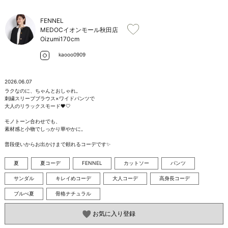
お問い合わせ
FENNEL
MEDOCイオンモール秋田店
Oizumi
170cm
kaooo0909
2026.06.07
ラクなのに、ちゃんとおしゃれ。

刺繍スリーブブラウス×ワイドパンツで

大人のリラックスモード🖤🤍

モノトーン合わせでも、

素材感と小物でしっかり華やかに。

普段使いからお出かけまで頼れるコーデです✨
夏
夏コーデ
FENNEL
カットソー
パンツ
サンダル
キレイめコーデ
大人コーデ
高身長コーデ
ブルべ夏
骨格ナチュラル
お気に入り登録