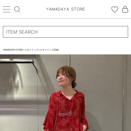
ログイン
新規会員登録
お気に入り登録
YAMADAYA STORE
>
スタイリング
>
スタイリング詳細
お気に入り
ログイン
CATEGORYから探す
STORE BRAND・LABELから探す
すべての商品
新着商品
予約商品