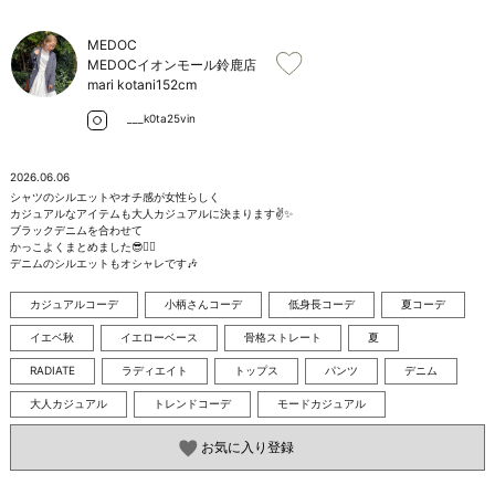
お問い合わせ
MEDOC
MEDOCイオンモール鈴鹿店
mari kotani
152cm
___k0ta25vin
2026.06.06
シャツのシルエットやオチ感が女性らしく

カジュアルなアイテムも大人カジュアルに決まります✌️✨

ブラックデニムを合わせて

かっこよくまとめました😎❤️‍🔥

デニムのシルエットもオシャレです🎶
カジュアルコーデ
小柄さんコーデ
低身長コーデ
夏コーデ
イエベ秋
イエローベース
骨格ストレート
夏
RADIATE
ラディエイト
トップス
パンツ
デニム
大人カジュアル
トレンドコーデ
モードカジュアル
お気に入り登録