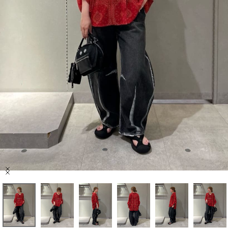
セール商品
スタイリング
特集
NEWS
ブランド一覧
店舗検索
Item
サイズガイド
1
of
10
ご利用ガイド/ヘルプ