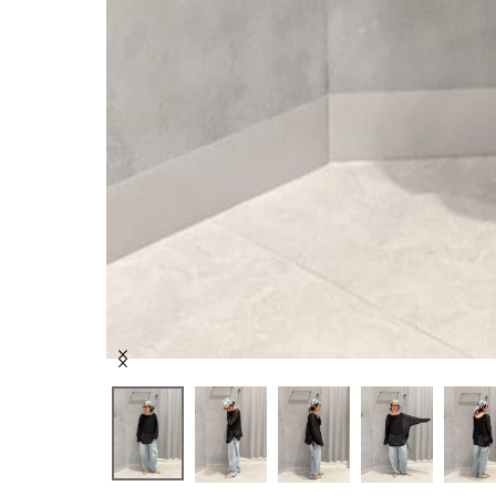
Item
1
of
7