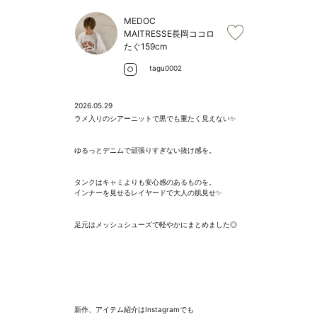
MEDOC
MAITRESSE長岡ココロ
たぐ
159cm
tagu0002
2026.05.29
ラメ入りのシアーニットで黒でも重たく見えない✨

ゆるっとデニムで頑張りすぎない抜け感を。

タンクはキャミよりも安心感のあるものを。

インナーを見せるレイヤードで大人の肌見せ✨

足元はメッシュシューズで軽やかにまとめました◎

新作、アイテム紹介はInstagramでも
