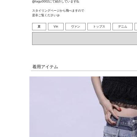
@tagu0002にて紹介しています🙋

スタイリングページから飛べますので

是非ご覧ください🤝
夏
Vin
ヴァン
トップス
デニム
着用アイテム