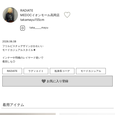
お問い合わせ
RADIATE
MEDOCイオンモール高岡店
takamayu
155cm
taka_____mayu
2026.06.08
フリルビスチェデザインがかわいい

モードカジュアルスタイル★

インナーや羽織のレイヤード使いで

着回しも◎
RADIATE
ラディエイト
低身長コーデ
モードカジュアル
お気に入り登録
着用アイテム