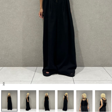
セール商品
スタイリング
特集
NEWS
ブランド一覧
店舗検索
Item
サイズガイド
1
of
7
ご利用ガイド/ヘルプ