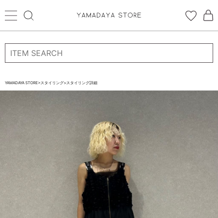
ログイン
新規会員登録
お気に入り登録
YAMADAYA STORE
>
スタイリング
>
スタイリング詳細
お気に入り
ログイン
CATEGORYから探す
STORE BRAND・LABELから探す
すべての商品
新着商品
予約商品