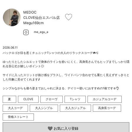
お問い合わせ
MEDOC
CLOVE仙台エスパル店
Megu
169cm
me_egu_a
2026.06.11
バックロゴが目を惹くチュニックTシャツの大人のリラックスコーデ☘️🫧

ゆったりとしたシルエットで身体のラインを拾いにくく、高身長さんでもヒップまでしっかり隠
れる安心丈が嬉しいポイント◎

サイドに入ったスリットが抜け感をプラスし、ワイドパンツ合わせでも重たく見えずすっきりと
した印象に見せてくれます♪

シンプルながらも後ろ姿までおしゃれに決まる、デイリー使いにおすすめの1枚です☺️👌
夏
CLOVE
クローヴ
Tシャツ
カジュアルコーデ
大人コーデ
大人シンプル
大人カジュアル
高身長コーデ
骨格ストレート
お気に入り登録