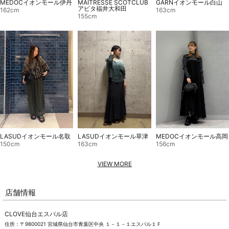
MAITRESSE SCOTCLUB
GARNイオンモール白山
MEDOCイオンモール伊丹
アピタ福井大和田
163cm
162cm
155cm
MEDOCイオンモール高岡
LASUDイオンモール名取
LASUDイオンモール草津
156cm
150cm
163cm
VIEW MORE
店舗情報
CLOVE仙台エスパル店
住所：〒9800021 宮城県仙台市青葉区中央 １－１－１エスパル１Ｆ