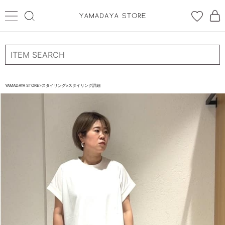
ログイン
新規会員登録
お気に入り登録
YAMADAYA STORE
>
スタイリング
>
スタイリング詳細
お気に入り
ログイン
CATEGORYから探す
STORE BRAND・LABELから探す
すべての商品
新着商品
予約商品