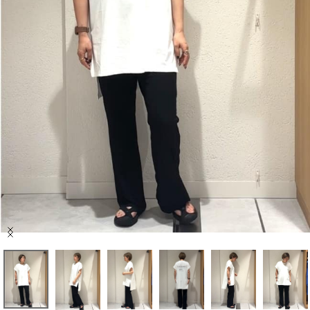
セール商品
スタイリング
特集
NEWS
ブランド一覧
店舗検索
Item
サイズガイド
1
of
7
ご利用ガイド/ヘルプ