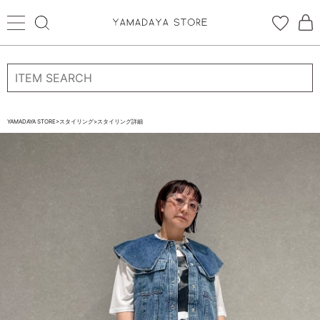
ログイン
新規会員登録
お気に入り登録
YAMADAYA STORE
>
スタイリング
>
スタイリング詳細
お気に入り
ログイン
CATEGORYから探す
STORE BRAND・LABELから探す
すべての商品
新着商品
予約商品