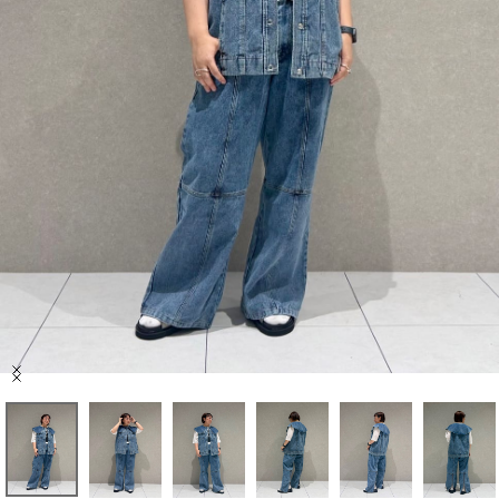
セール商品
スタイリング
特集
NEWS
ブランド一覧
店舗検索
Item
サイズガイド
1
of
10
ご利用ガイド/ヘルプ