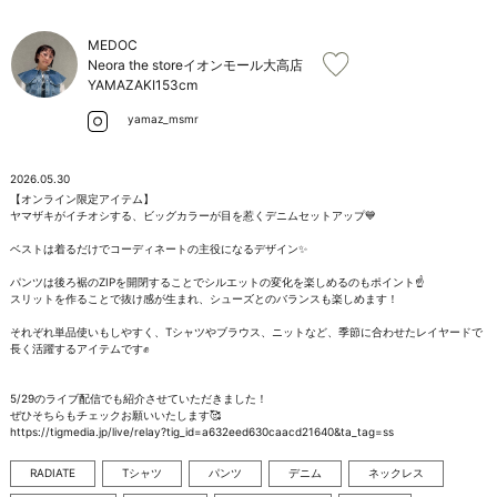
お問い合わせ
MEDOC
Neora the storeイオンモール大高店
YAMAZAKI
153cm
yamaz_msmr
2026.05.30
【オンライン限定アイテム】

ヤマザキがイチオシする、ビッグカラーが目を惹くデニムセットアップ💙

ベストは着るだけでコーディネートの主役になるデザイン✨

パンツは後ろ裾のZIPを開閉することでシルエットの変化を楽しめるのもポイント☝️

スリットを作ることで抜け感が生まれ、シューズとのバランスも楽しめます！

それぞれ単品使いもしやすく、Tシャツやブラウス、ニットなど、季節に合わせたレイヤードで
長く活躍するアイテムです✊

5/29のライブ配信でも紹介させていただきました！

ぜひそちらもチェックお願いいたします🥰

https://tigmedia.jp/live/relay?tig_id=a632eed630caacd21640&ta_tag=ss
RADIATE
Tシャツ
パンツ
デニム
ネックレス