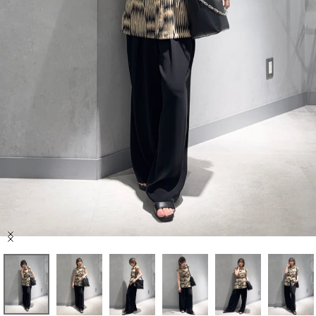
セール商品
スタイリング
特集
NEWS
ブランド一覧
店舗検索
Item
サイズガイド
1
of
7
ご利用ガイド/ヘルプ