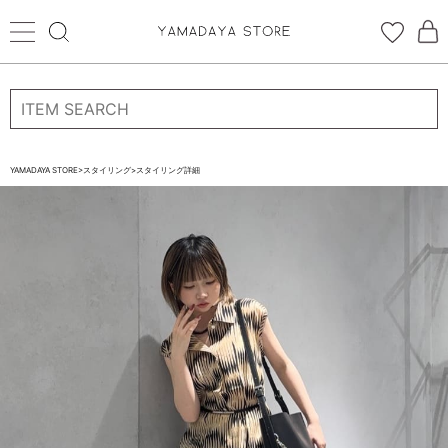
ログイン
新規会員登録
お気に入り登録
YAMADAYA STORE
>
スタイリング
>
スタイリング詳細
お気に入り
ログイン
CATEGORYから探す
STORE BRAND・LABELから探す
すべての商品
新着商品
予約商品