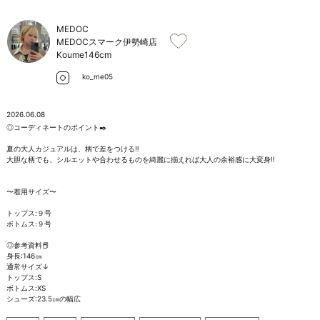
お問い合わせ
MEDOC
MEDOCスマーク伊勢崎店
Koume
146cm
ko_me05
2026.06.08
◎コーディネートのポイント✒️

夏の大人カジュアルは、柄で差をつける‼️

大胆な柄でも、シルエットや合わせるものを綺麗に揃えれば大人の余裕感に大変身‼️

〜着用サイズ〜

トップス:９号

ボトムス:９号

◎参考資料📕

身長:146㎝

通常サイズ↓

トップス:S

ボトムス:XS

シューズ:23.5㎝の幅広