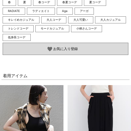
春
夏
春コーデ
春夏コーデ
夏コーデ
RADIATE
ラディエイト
Aga
アーガ
キレイめカジュアル
大人コーデ
大人可愛い
大人カジュアル
トレンドコーデ
モードカジュアル
小柄さんコーデ
低身長コーデ
お気に入り登録
着用アイテム