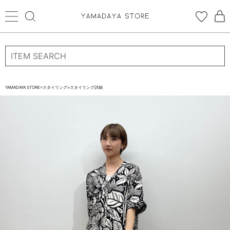
ログイン
新規会員登録
お気に入り登録
YAMADAYA STORE
>
スタイリング
>
スタイリング詳細
お気に入り
ログイン
CATEGORYから探す
STORE BRAND・LABELから探す
すべての商品
新着商品
予約商品