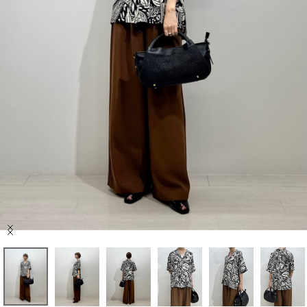
セール商品
スタイリング
特集
NEWS
ブランド一覧
店舗検索
Item
サイズガイド
1
of
7
ご利用ガイド/ヘルプ