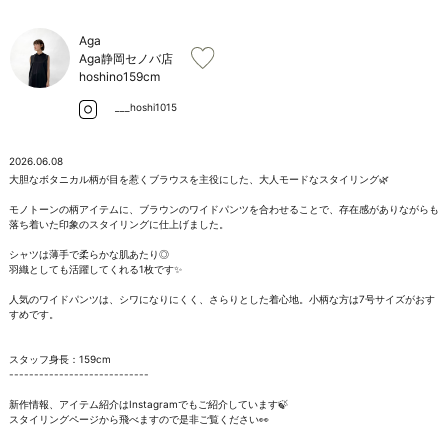
お問い合わせ
Aga
Aga静岡セノバ店
hoshino
159cm
___hoshi1015
2026.06.08
大胆なボタニカル柄が目を惹くブラウスを主役にした、大人モードなスタイリング🌿

モノトーンの柄アイテムに、ブラウンのワイドパンツを合わせることで、存在感がありながらも
落ち着いた印象のスタイリングに仕上げました。

シャツは薄手で柔らかな肌あたり◎

羽織としても活躍してくれる1枚です✨

人気のワイドパンツは、シワになりにくく、さらりとした着心地。小柄な方は7号サイズがおす
すめです。

スタッフ身長：159cm

----------------------------

新作情報、アイテム紹介はInstagramでもご紹介しています🍃

スタイリングページから飛べますので是非ご覧ください👀
