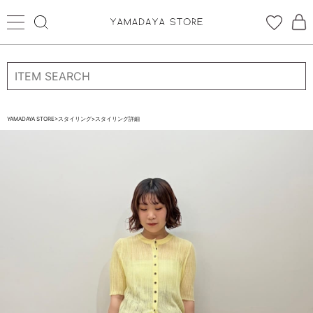
ログイン
新規会員登録
お気に入り登録
YAMADAYA STORE
>
スタイリング
>
スタイリング詳細
お気に入り
ログイン
CATEGORYから探す
STORE BRAND・LABELから探す
すべての商品
新着商品
予約商品