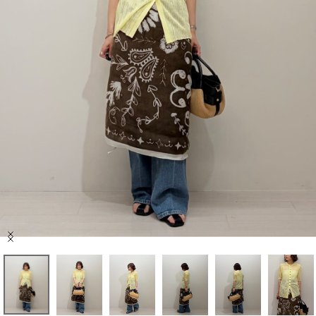
セール商品
スタイリング
特集
NEWS
ブランド一覧
店舗検索
Item
サイズガイド
1
of
7
ご利用ガイド/ヘルプ