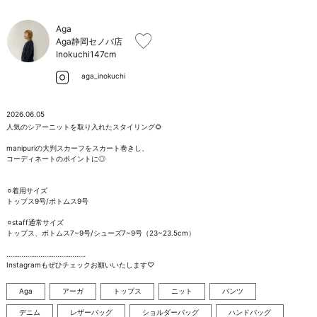
お問い合わせ
Aga
Aga静岡セノバ店
Inokuchi
147cm
aga_inokuchi
2026.06.05
人気のシアーニットを取り入れたスタイリング🌻

manipuriの大判スカーフをスカート巻きし、

コーディネートのポイントに◎

⚪︎着用サイズ

トップス9号/ボトムス9号

⚪︎staff通常サイズ

トップス、ボトムス7~9号/シューズ7~9号（23~23.5cm）

……………………………………

Instagramもぜひチェックお願いいたします♡
Aga
アーガ
トップス
ニット
パンツ
デニム
レザーバッグ
ショルダーバッグ
ハンドバッグ