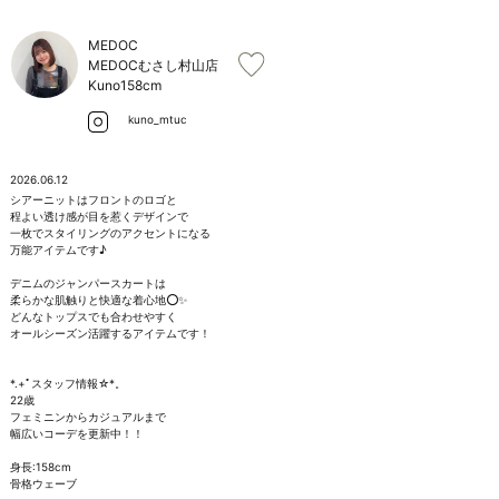
お問い合わせ
MEDOC
MEDOCむさし村山店
Kuno
158cm
kuno_mtuc
2026.06.12
シアーニットはフロントのロゴと

程よい透け感が目を惹くデザインで

一枚でスタイリングのアクセントになる

万能アイテムです♪

デニムのジャンパースカートは

柔らかな肌触りと快適な着心地⭕️✨

どんなトップスでも合わせやすく

オールシーズン活躍するアイテムです！

*.+ﾟスタッフ情報☆*。

22歳

フェミニンからカジュアルまで

幅広いコーデを更新中！！

身長:158cm

骨格ウェーブ
