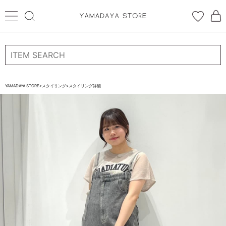
ログイン
新規会員登録
お気に入り登録
YAMADAYA STORE
>
スタイリング
>
スタイリング詳細
お気に入り
ログイン
CATEGORYから探す
STORE BRAND・LABELから探す
すべての商品
新着商品
予約商品