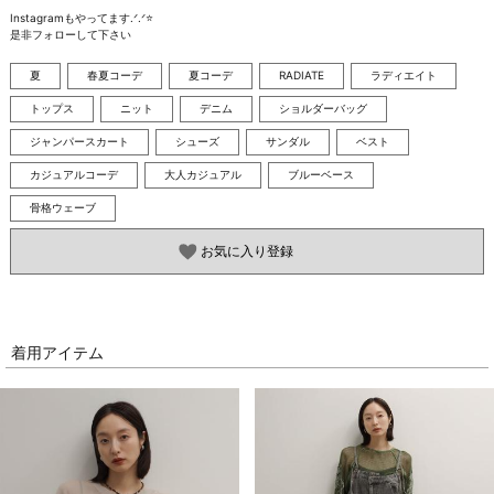
Instagramもやってます.ᐟ.ᐟ⭐️

是非フォローして下さい
夏
春夏コーデ
夏コーデ
RADIATE
ラディエイト
トップス
ニット
デニム
ショルダーバッグ
ジャンパースカート
シューズ
サンダル
ベスト
カジュアルコーデ
大人カジュアル
ブルーベース
骨格ウェーブ
お気に入り登録
着用アイテム