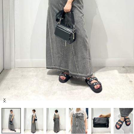
セール商品
スタイリング
特集
NEWS
ブランド一覧
店舗検索
Item
サイズガイド
1
of
6
ご利用ガイド/ヘルプ