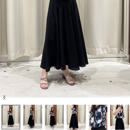
セール商品
スタイリング
特集
NEWS
ブランド一覧
店舗検索
Item
サイズガイド
1
of
7
ご利用ガイド/ヘルプ