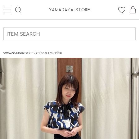
ログイン
新規会員登録
お気に入り登録
YAMADAYA STORE
>
スタイリング
>
スタイリング詳細
お気に入り
ログイン
CATEGORYから探す
STORE BRAND・LABELから探す
すべての商品
新着商品
予約商品