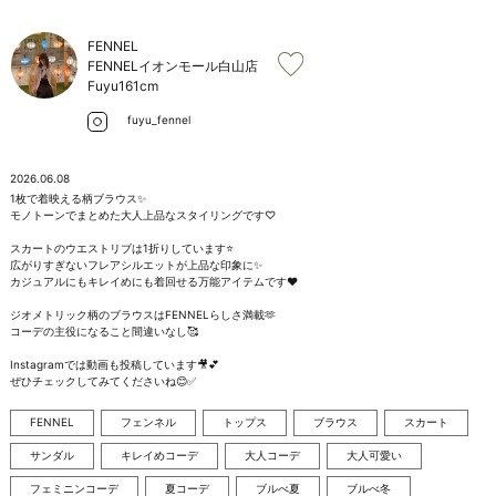
お問い合わせ
FENNEL
FENNELイオンモール白山店
Fuyu
161cm
fuyu_fennel
2026.06.08
1枚で着映える柄ブラウス✨️

モノトーンでまとめた大人上品なスタイリングです♡

スカートのウエストリブは1折りしています⭐️

広がりすぎないフレアシルエットが上品な印象に✨

カジュアルにもキレイめにも着回せる万能アイテムです❤️

ジオメトリック柄のブラウスはFENNELらしさ満載🫶 

コーデの主役になること間違いなし🥰

Instagramでは動画も投稿しています🎥💕

ぜひチェックしてみてくださいね😊✅
FENNEL
フェンネル
トップス
ブラウス
スカート
サンダル
キレイめコーデ
大人コーデ
大人可愛い
フェミニンコーデ
夏コーデ
ブルべ夏
ブルべ冬