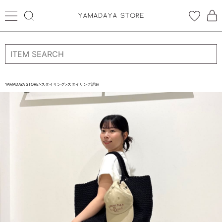
ログイン
新規会員登録
お気に入り登録
YAMADAYA STORE
>
スタイリング
>
スタイリング詳細
お気に入り
ログイン
CATEGORYから探す
STORE BRAND・LABELから探す
すべての商品
新着商品
予約商品