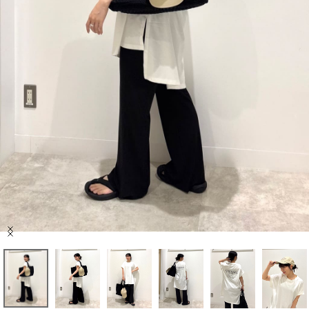
セール商品
スタイリング
特集
NEWS
ブランド一覧
店舗検索
Item
サイズガイド
1
of
9
ご利用ガイド/ヘルプ