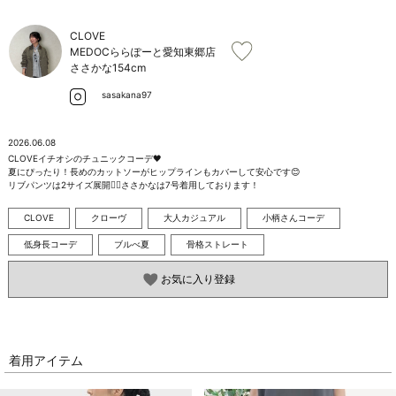
お問い合わせ
CLOVE
MEDOCららぽーと愛知東郷店
ささかな
154cm
sasakana97
2026.06.08
CLOVEイチオシのチュニックコーデ🖤

夏にぴったり！長めのカットソーがヒップラインもカバーして安心です😊

リブパンツは2サイズ展開👍🏻ささかなは7号着用しております！
CLOVE
クローヴ
大人カジュアル
小柄さんコーデ
低身長コーデ
ブルべ夏
骨格ストレート
お気に入り登録
着用アイテム