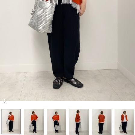
セール商品
スタイリング
特集
NEWS
ブランド一覧
店舗検索
Item
サイズガイド
1
of
9
ご利用ガイド/ヘルプ