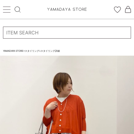
ログイン
新規会員登録
お気に入り登録
YAMADAYA STORE
>
スタイリング
>
スタイリング詳細
お気に入り
ログイン
CATEGORYから探す
STORE BRAND・LABELから探す
すべての商品
新着商品
予約商品