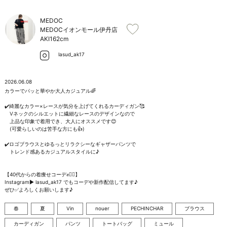
お問い合わせ
MEDOC
MEDOCイオンモール伊丹店
AKI
162cm
lasud_ak17
2026.06.08
カラーでパッと華やか大人カジュアル🌈

✔️綺麗なカラー×レースが気分を上げてくれるカーディガン🥰

　Vネックのシルエットに繊細なレースのデザインなので

　上品な印象で着用でき、大人にオススメです😊

　(可愛らしいのは苦手な方にも👍)

✔️ロゴブラウスとゆるっとリラクシーなギャザーパンツで

　トレンド感あるカジュアルスタイルに♪

【40代からの着痩せコーデ✊❤️‍🔥】

Instagram▶️ lasud_ak17 でもコーデや新作配信してます♪

ぜひ✅よろしくお願いします♪
春
夏
Vin
nouer
PECHINCHAR
ブラウス
カーディガン
パンツ
トートバッグ
ミュール