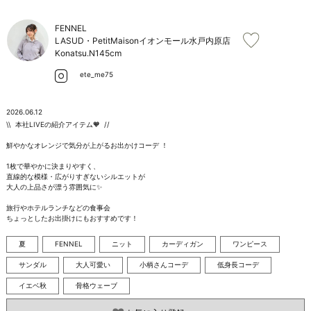
お問い合わせ
FENNEL
LASUD・PetitMaisonイオンモール水戸内原店
Konatsu.N
145cm
ete_me75
2026.06.12
\\  本社LIVEの紹介アイテム🧡  //

鮮やかなオレンジで気分が上がるお出かけコーデ ！

1枚で華やかに決まりやすく、

直線的な模様・広がりすぎないシルエットが

大人の上品さが漂う雰囲気に✨️

旅行やホテルランチなどの食事会

ちょっとしたお出掛けにもおすすめです！
夏
FENNEL
ニット
カーディガン
ワンピース
サンダル
大人可愛い
小柄さんコーデ
低身長コーデ
イエベ秋
骨格ウェーブ