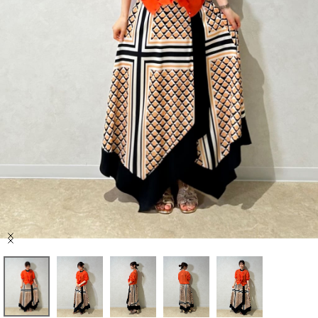
セール商品
スタイリング
特集
NEWS
ブランド一覧
店舗検索
Item
サイズガイド
1
of
5
ご利用ガイド/ヘルプ