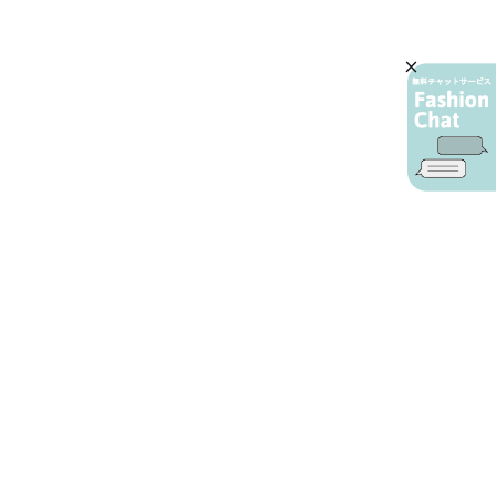
AIカスタマーサービス
プライバシーポリシー
ご利用ガイド
特定商取引に基づく表示
店舗検索
会社概要
お問い合わせ
YAMADAYA 公式アプリ