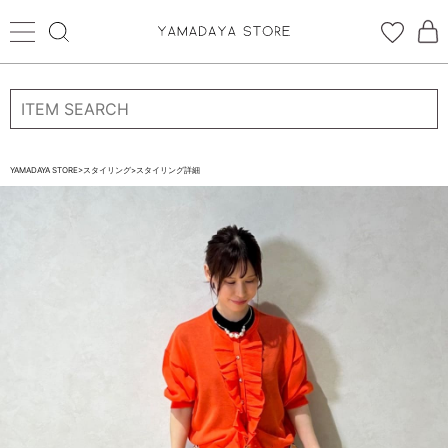
ログイン
新規会員登録
お気に入り登録
YAMADAYA STORE
>
スタイリング
>
スタイリング詳細
お気に入り
ログイン
CATEGORYから探す
STORE BRAND・LABELから探す
すべての商品
新着商品
予約商品