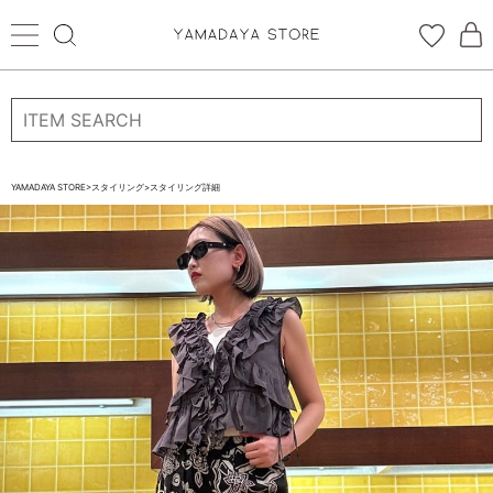
ログイン
新規会員登録
お気に入り登録
YAMADAYA STORE
>
スタイリング
>
スタイリング詳細
お気に入り
ログイン
CATEGORYから探す
STORE BRAND・LABELから探す
すべての商品
新着商品
予約商品