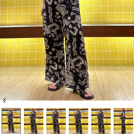
セール商品
スタイリング
特集
NEWS
ブランド一覧
店舗検索
Item
サイズガイド
1
of
10
ご利用ガイド/ヘルプ