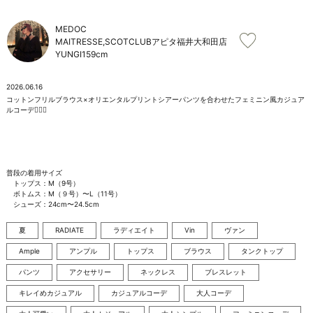
お問い合わせ
MEDOC
MAITRESSE,SCOTCLUBアピタ福井大和田店
YUNGI
159cm
2026.06.16
コットンフリルブラウス×オリエンタルプリントシアーパンツを合わせたフェミニン風カジュア
ルコーデ🧚🏻‍♀️

普段の着用サイズ

　トップス：M（9号）

　ボトムス：M（９号）〜L（11号）

　シューズ：24cm〜24.5cm
夏
RADIATE
ラディエイト
Vin
ヴァン
Ample
アンプル
トップス
ブラウス
タンクトップ
パンツ
アクセサリー
ネックレス
ブレスレット
キレイめカジュアル
カジュアルコーデ
大人コーデ