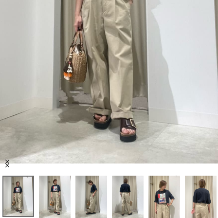
セール商品
スタイリング
特集
NEWS
ブランド一覧
店舗検索
Item
サイズガイド
1
of
8
ご利用ガイド/ヘルプ