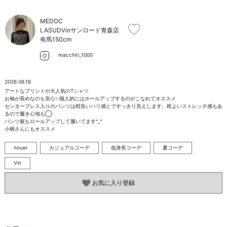
お問い合わせ
MEDOC
LASUDVinサンロード青森店
有馬
150cm
macchiri_1000
2026.06.16
アートなプリントが大人気のTシャツ

お袖が長めなのも安心✨個人的にはホールアップするのがこなれてオススメ

センタープレス入りのパンツは程良いハリ感とですっきり見えします。程よいストレッチ感もあ
るので履き心地も◯

パンツ裾もロールアップして履いてます^_^

小柄さんにもオススメ
nouer
カジュアルコーデ
低身長コーデ
夏コーデ
Vin
お気に入り登録