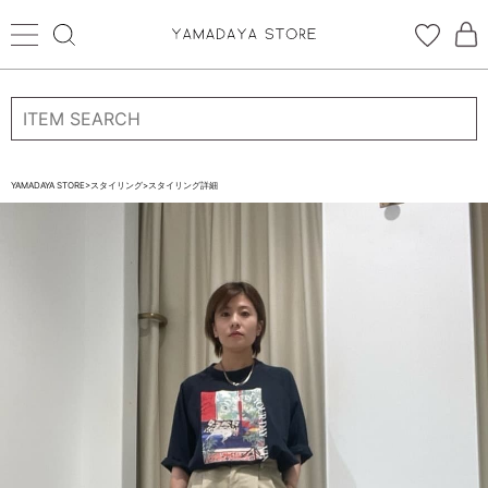
ログイン
新規会員登録
お気に入り登録
YAMADAYA STORE
>
スタイリング
>
スタイリング詳細
お気に入り
ログイン
CATEGORYから探す
STORE BRAND・LABELから探す
すべての商品
新着商品
予約商品