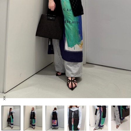
セール商品
スタイリング
特集
NEWS
ブランド一覧
店舗検索
Item
サイズガイド
1
of
6
ご利用ガイド/ヘルプ