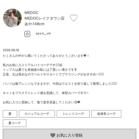
お問い合わせ
MEDOC
MEDOCレイクタウン店
あや.
148cm
aya.k__vin
2026.06.16
たくさんの中から覗いてくださってありがとうございます💖！

私のお気に入りリアルバイコーデです✌🏻️笑

トップスは夏でも長袖派の私には丁度いい薄さです🎐

正直、丈は長めなのでベルトやスカートでブラウジングがおすすめ✨🙆🏻‍♀️︎

パンツは裾アレンジもできますが、今回はウエストを折り返して着用しました🧚🏻‍♂️

キャミをプラスでトレンド感を意識して、体型カバーです💡✨️

お気に入りに登録して、後で是非見返してください😊💖
夏
カジュアルコーデ
トレンドコーデ
低身長コーデ
夏コーデ
お気に入り登録