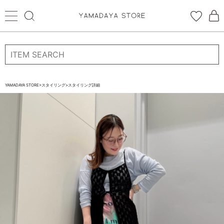
ログイン
新規会員登録
お気に入り登録
YAMADAYA STORE
>
スタイリング
>
スタイリング詳細
お気に入り
ログイン
CATEGORYから探す
STORE BRAND・LABELから探す
すべての商品
新着商品
予約商品