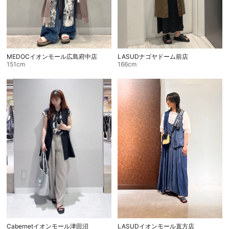
MEDOCイオンモール広島府中店
LASUDナゴヤドーム前店
151cm
166cm
Cabernetイオンモール津田沼
LASUDイオンモール直方店