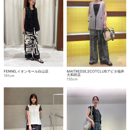
MAITRESSE,SCOTCLUBアピタ福井
FENNELイオンモール白山店
大和田店
161cm
155cm