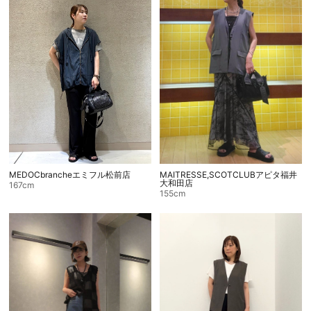
セール商品
スタイリング
特集
NEWS
MAITRESSE,SCOTCLUBアピタ福井
MEDOCbrancheエミフル松前店
ブランド一覧
大和田店
167cm
155cm
店舗検索
サイズガイド
ご利用ガイド/ヘルプ