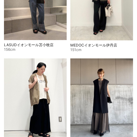
お問い合わせ
LASUDイオンモール苫小牧店
MEDOCイオンモール伊丹店
156cm
151cm