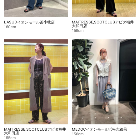
LASUDイオンモール苫小牧店
MAITRESSE,SCOTCLUBアピタ福井
大和田店
160cm
159cm
MAITRESSE,SCOTCLUBアピタ福井
MEDOCイオンモール浜松志都呂
大和田店
156cm
155cm