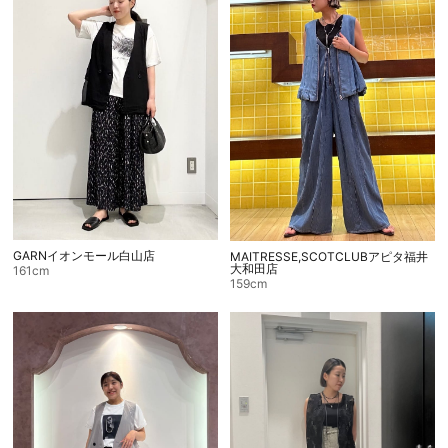
GARNイオンモール白山店
MAITRESSE,SCOTCLUBアピタ福井
大和田店
161cm
159cm