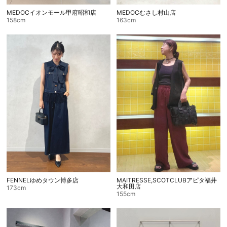
MEDOCイオンモール甲府昭和店
MEDOCむさし村山店
158cm
163cm
MAITRESSE,SCOTCLUBアピタ福井
FENNELゆめタウン博多店
大和田店
173cm
155cm