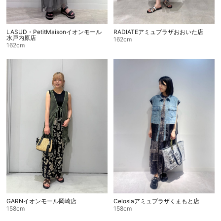
LASUD・PetitMaisonイオンモール
RADIATEアミュプラザおおいた店
水戸内原店
162cm
162cm
GARNイオンモール岡崎店
Celosiaアミュプラザくまもと店
158cm
158cm