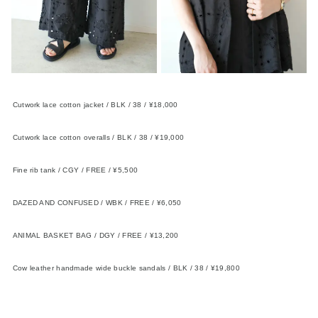
Cutwork lace cotton jacket / BLK / 38 / ¥18,000
FIKA.
Cutwork lace cotton overalls / BLK / 38 / ¥19,000
FIKA.
Fine rib tank / CGY / FREE / ¥5,500
FIKA.
DAZED AND CONFUSED / WBK / FREE / ¥6,050
FIKA.×TOPAZZ
ANIMAL BASKET BAG / DGY / FREE / ¥13,200
The Bagmati
Cow leather handmade wide buckle sandals / BLK / 38 / ¥19,800
KOMOREBI MUSEUM