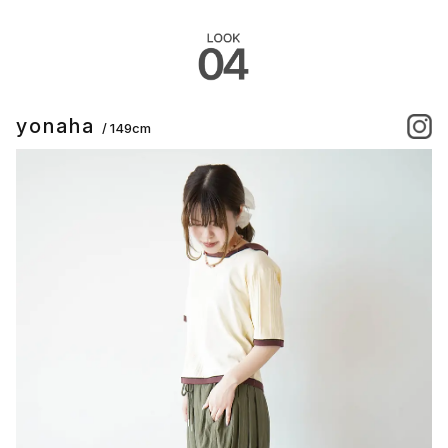
yonaha
/ 149cm