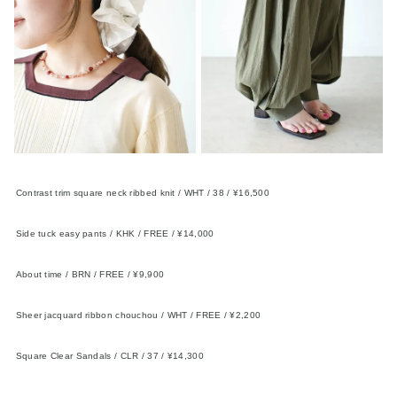
Contrast trim square neck ribbed knit / WHT / 38 / ¥16,500
FIKA.
Side tuck easy pants / KHK / FREE / ¥14,000
FIKA.
About time / BRN / FREE / ¥9,900
FIKA.×TOPAZZ
Sheer jacquard ribbon chouchou / WHT / FREE / ¥2,200
FIKA.
Square Clear Sandals / CLR / 37 / ¥14,300
anuke