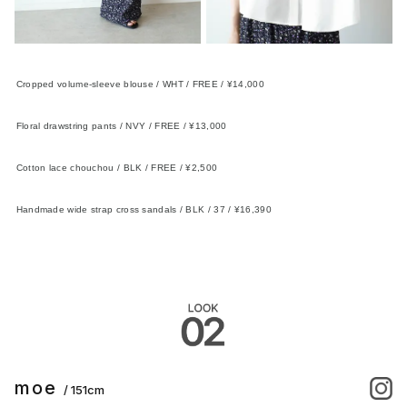
Cropped volume-sleeve blouse / WHT / FREE / ¥14,000
FIKA.
Floral drawstring pants / NVY / FREE / ¥13,000
FIKA.
Cotton lace chouchou / BLK / FREE / ¥2,500
FIKA.
Handmade wide strap cross sandals / BLK / 37 / ¥16,390
KOMOREBI MUSEUM
moe
/ 151cm