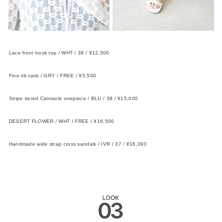
Lace front hook top / WHT / 38 / ¥12,000
FIKA.
Fine rib tank / GRY / FREE / ¥5,500
FIKA.
Stripe tiered Camisole onepiece / BLU / 38 / ¥15,000
FIKA.
DESERT FLOWER / WHT / FREE / ¥16,500
FIKA.×TOPAZZ
Handmade wide strap cross sandals / IVR / 37 / ¥16,390
KOMOREBI MUSEUM