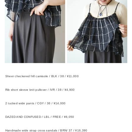
Sheer checkered frill camisole / BLK / 38 / ¥11,000
FIKA.
Rib short sleeve knit pullover / IVR / 38 / ¥4,900
FIKA.
2 tucked wide pants / CGY / 36 / ¥14,000
FIKA.
DAZED AND CONFUSED / LBL / FREE / ¥6,050
FIKA.×TOPAZZ
Handmade wide strap cross sandals / BRN/ 37 / ¥16,390