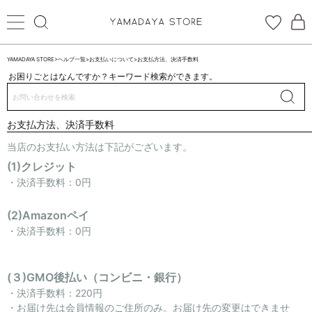
YAMADAYA STORE
>
ヘルプ一覧
>
お支払いについて
>
お支払方法、決済手数料
お困りごとはなんですか？キーワード検索ができます。
ログイン
新規会員登録
送信完了しました
お支払方法、決済手数料
お気に入り
当店のお支払い方法は下記がございます。
(1)クレジット
閉じる
CATEGORYから探す
・決済手数料：0円
STORE BRAND・LABELから探す
(2)Amazonペイ
・決済手数料：0円
すべての商品
(３)GMO後払い（コンビニ・銀行）
新着商品
・決済手数料：220円
・お届け先は会員情報のご住所のみ。お届け先の変更はできませ
予約商品