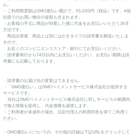
ん。
・ご利用限度額はGMO後払い累計で、55,000円（税込）です。※他
セール商品
社様でのお買い物分の金額も含まれます。
・お客様の手元に商品が到着した後に代金をお支払いいただく決済
方法です。
スタイリング
商品出荷後、商品とは別にはがきタイプの請求書を郵送いたしま
すので、
特集
お近くのコンビニエンスストア・銀行にてお支払いください。
・請求書発行から14日以内にお支払いください。お支払い期限は請
求書にも記載しております。
NEWS
ブランド一覧
・請求書のお届け先の変更はできません。
・「GMO後払い」はGMOペイメントサービス株式会社が提供する
店舗検索
サービスです。
当社はGMOペイメントサービス株式会社に対しサービスの範囲内
で個人情報を提供し、代金債権を譲渡します。
サイズガイド
・ご利用者が未成年の場合、法定代理人の利用同意を得てご利用く
ださい。
ご利用ガイド/ヘルプ
・GMO後払いについての、その他の詳細は下記URLをクリックして