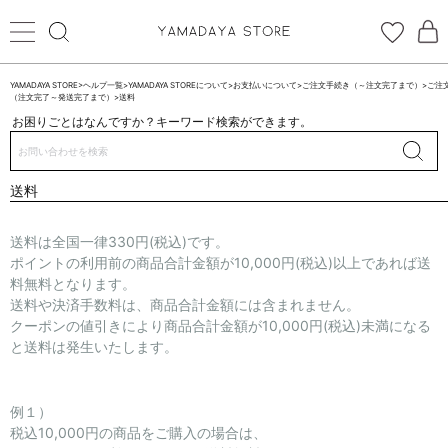
YAMADAYA STORE
>
ヘルプ一覧
>
YAMADAYA STOREについて
>
お支払いについて
>
ご注文手続き（～注文完了まで）
>
ご注
（注文完了～発送完了まで）
>
送料
お困りごとはなんですか？キーワード検索ができます。
ログイン
新規会員登録
送信完了しました
送料
お気に入り
送料は全国一律330円(税込)です。
閉じる
CATEGORYから探す
ポイントの利用前の商品合計金額が10,000円(税込)以上であれば送
料無料となります。
STORE BRAND・LABELから探す
送料や決済手数料は、商品合計金額には含まれません。
クーポンの値引きにより商品合計金額が10,000円(税込)未満になる
すべての商品
と送料は発生いたします。
新着商品
例１）
税込10,000円の商品をご購入の場合は、
予約商品