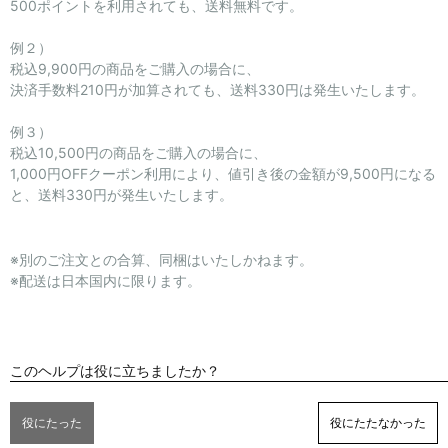
500ポイントを利用されても、送料無料です。
例２）
セール商品
税込9,900円の商品をご購入の場合に、
決済手数料210円が加算されても、送料330円は発生いたします。
スタイリング
例３）
税込10,500円の商品をご購入の場合に、
特集
1,000円OFFクーポン利用により、値引き後の金額が9,500円になる
と、送料330円が発生いたします。
NEWS
ブランド一覧
※別のご注文との合算、同梱はいたしかねます。
※配送は日本国内に限ります。
店舗検索
サイズガイド
このヘルプは役に立ちましたか？
ご利用ガイド/ヘルプ
役にたった
役にたたなかった