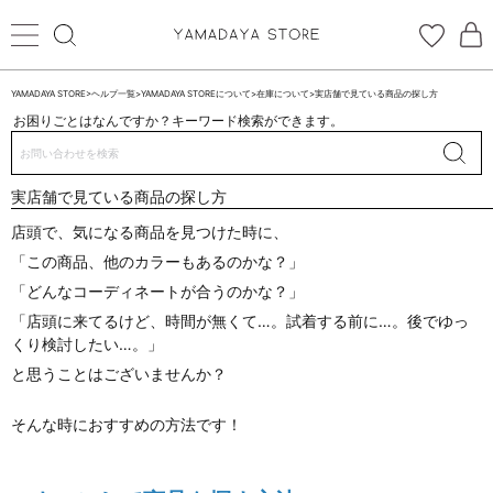
YAMADAYA STORE
>
ヘルプ一覧
>
YAMADAYA STOREについて
>
在庫について
>
実店舗で見ている商品の探し方
お困りごとはなんですか？キーワード検索ができます。
ログイン
新規会員登録
送信完了しました
実店舗で見ている商品の探し方
お気に入り
店頭で、気になる商品を見つけた時に、
「この商品、他のカラーもあるのかな？」
閉じる
CATEGORYから探す
「どんなコーディネートが合うのかな？」
「店頭に来てるけど、時間が無くて…。試着する前に…。後でゆっ
STORE BRAND・LABELから探す
くり検討したい…。」
と思うことはございませんか？
すべての商品
そんな時におすすめの方法です！
新着商品
予約商品