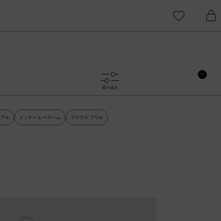
11
絞り込み
ュアル
インナー レースヘム
ブラウス フリル