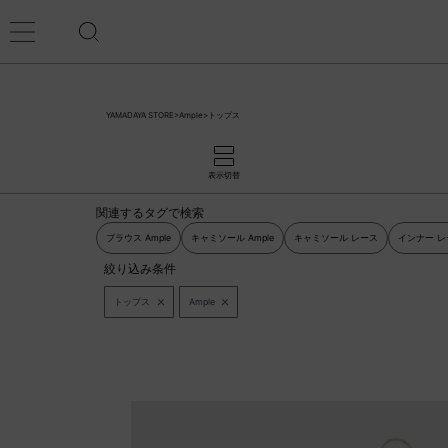
YAMADAYA STORE
>
Ample
>
トップス
表示切替
関連するタグで検索
ブラウス Ample
キャミソール Ample
キャミソール レース
インナー レ
絞り込み条件
トップス
Ample