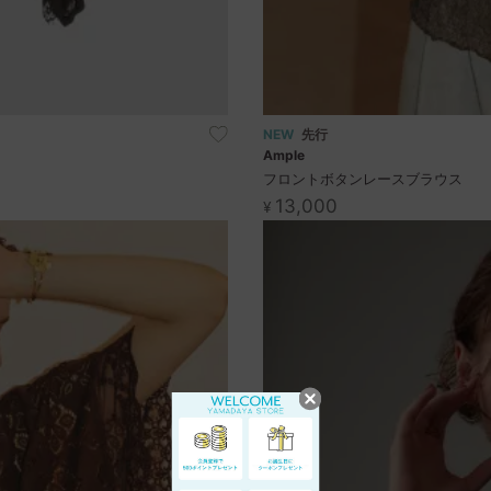
NEW
先行
Ample
フロントボタンレースブラウス
13,000
¥