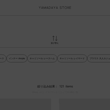
お気に入り登録
並び替え
ログイン
ース
インナー Ample
キャミソール レースヘム
キャミソール レイヤード
ブラウス 大人カジ
絞り込み結果：
121
items
Ample（オリジナルブランド）|トップスの商品一覧