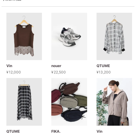
セール商品
スタイリング
特集
NEWS
Vin
nouer
QTUME
¥
12,000
¥
22,500
¥
13,200
ブランド一覧
店舗検索
サイズガイド
ご利用ガイド/ヘルプ
QTUME
FIKA.
Vin