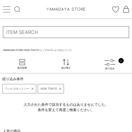
ログイン
新規会員登録
お気に入り登録
YAMADAYA STORE
>
NON TOKYO
>
トップス
>
Tシャツ/カットソー
お気に入り
2
ログイン
表示切替
並び替え
絞り込み
CATEGORYから探す
絞り込み条件
STORE BRAND・LABELから探す
Tシャツ/カットソー
NON TOKYO
すべての商品
入力された条件で該当するものはありませんでした。
条件を変えて再度ご検索ください。
新着商品
人気の商品
予約商品