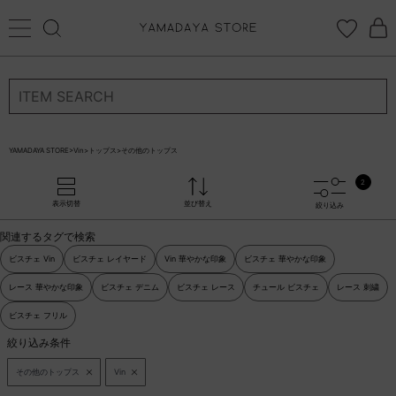
ログイン
新規会員登録
お気に入り登録
YAMADAYA STORE
>
Vin
>
トップス
>
その他のトップス
お気に入り
2
ログイン
表示切替
並び替え
絞り込み
CATEGORYから探す
関連するタグで検索
STORE BRAND・LABELから探す
ビスチェ Vin
ビスチェ レイヤード
Vin 華やかな印象
ビスチェ 華やかな印象
レース 華やかな印象
ビスチェ デニム
ビスチェ レース
チュール ビスチェ
レース 刺繍
すべての商品
ビスチェ フリル
絞り込み条件
新着商品
その他のトップス
Vin
予約商品