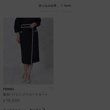
絞り込み結果：
1
items
FENNEL|その他スカートの商品一覧
セール商品
スタイリング
特集
NEWS
ブランド一覧
店舗検索
サイズガイド
FENNEL
配色パイピングナロースカート
19,000
ご利用ガイド/ヘルプ
¥