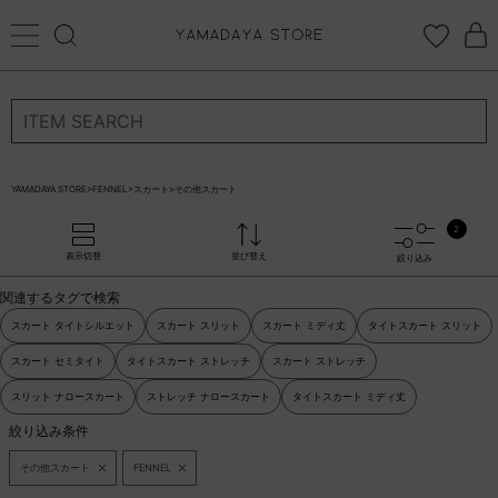
ログイン
新規会員登録
お気に入り登録
YAMADAYA STORE
>
FENNEL
>
スカート
>
その他スカート
お気に入り
2
ログイン
表示切替
並び替え
絞り込み
CATEGORYから探す
関連するタグで検索
STORE BRAND・LABELから探す
スカート タイトシルエット
スカート スリット
スカート ミディ丈
タイトスカート スリット
スカート セミタイト
タイトスカート ストレッチ
スカート ストレッチ
すべての商品
スリット ナロースカート
ストレッチ ナロースカート
タイトスカート ミディ丈
絞り込み条件
新着商品
その他スカート
FENNEL
予約商品