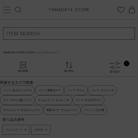
ログイン
新規会員登録
お気に入り登録
YAMADAYA STORE
>
LASUD
>
パンツ
>
デニムパンツ
お気に入り
2
ログイン
表示切替
並び替え
絞り込み
CATEGORYから探す
関連するタグで検索
STORE BRAND・LABELから探す
パンツ 大人カジュアル
パンツ 体型カバー
パンツ デニム
パンツ ストレッチ
ヴィンテージ感 パンツ
デニムパンツ ストレッチ
パンツ ロゴデザイン
すべての商品
デニムパンツ 大人カジュアル
体型カバー デニムパンツ
パンツ こなれ感
絞り込み条件
新着商品
デニムパンツ
LASUD
予約商品