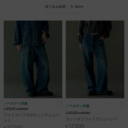
絞り込み結果：
5
items
LASUD|デニムパンツの商品一覧
セール商品
スタイリング
特集
NEWS
ブランド一覧
店舗検索
サイズガイド
ノベルティ対象
ノベルティ対象
LASUD×oblekt
LASUD×oblekt
ワイドカーブ 5ポケットデニムパ
ご利用ガイド/ヘルプ
カットオフワイドデニムパンツ
ンツ
17,000
¥
17,000
¥