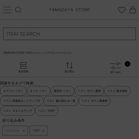
ログイン
新規会員登録
お気に入り登録
YAMADAYA STORE
>
YORT
>
ジャケット/アウター
>
ベスト/ジレ
お気に入り
2
ログイン
表示切替
並び替え
絞り込み
CATEGORYから探す
関連するタグで検索
STORE BRAND・LABELから探す
エアリー ベスト
タック ベスト
通気性 ベスト
ベスト サテン素材
ベスト 吸水速乾
ベスト 同素材セットアップ可
ベスト 夏の頼れる一着
ベスト サテン風素材
すべての商品
ベスト スタイルアップ
ベスト YORT
絞り込み条件
新着商品
ベスト/ジレ
YORT
予約商品