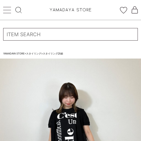
ログイン
新規会員登録
お気に入り登録
YAMADAYA STORE
>
スタイリング
>
スタイリング詳細
お気に入り
ログイン
CATEGORYから探す
STORE BRAND・LABELから探す
すべての商品
新着商品
予約商品