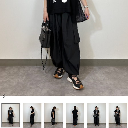
セール商品
スタイリング
特集
NEWS
ブランド一覧
店舗検索
Item
サイズガイド
1
of
9
ご利用ガイド/ヘルプ