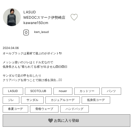
お問い合わせ
LASUD
MEDOCスマーク伊勢崎店
kawane
150cm
kwn_lasud
2024.04.06
オールブラックは素材で遊ぶのがポイント🔌

メッシュ使いのジレはミドル丈なので

低身長さんも"着られてる感"が出ません🙆🏻🙆🏻

サンダルで足の甲を出したり

クリアバッグを持つことで抜け感を演出…✍🏻
LASUD
SCOTCLUB
nouer
カットソー
パンツ
ジレ
サンダル
カジュアルコーデ
低身長コーデ
春夏コーデ
骨格ウェーブ
ハンドバッグ
お気に入り登録