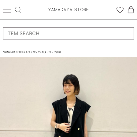
ログイン
新規会員登録
お気に入り登録
YAMADAYA STORE
>
スタイリング
>
スタイリング詳細
お気に入り
ログイン
CATEGORYから探す
STORE BRAND・LABELから探す
すべての商品
新着商品
予約商品