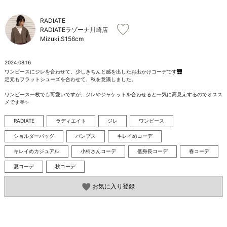
お問い合わせ
RADIATE
RADIATEラゾーナ川崎店
Mizuki.S
156cm
2024.08.16
ワンピースにジレを合わせて、少しきちんと感を出したお出かけコーデです🌉

足元もフラットシューズを合わせて、秋を意識しました。

ワンピース一枚でも可愛いですが、ジレやジャケットを合わせると一気に高見えするのでオスス
メです🫶✨
RADIATE
ラディエイト
ジレ
ワンピース
ショルダーバッグ
パンプス
キレイめコーデ
キレイめカジュアル
小柄さんコーデ
低身長コーデ
春コーデ
夏コーデ
秋コーデ
お気に入り登録