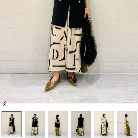
セール商品
スタイリング
特集
NEWS
ブランド一覧
店舗検索
Item
サイズガイド
1
of
7
ご利用ガイド/ヘルプ