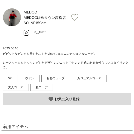
お問い合わせ
MEDOC
MEDOCゆめタウン高松店
SO-NE
159cm
n__tkmt
2025.05.10
ビビットなピンクを差し色にしたvinのフェミニンカジュアルコーデ。

レースキャミをドッキングしたデザインのニットでトレンド感のある女性らしいスタイリング
に。
Vin
ヴァン
骨格ウェーブ
カジュアルコーデ
大人コーデ
夏コーデ
お気に入り登録
着用アイテム