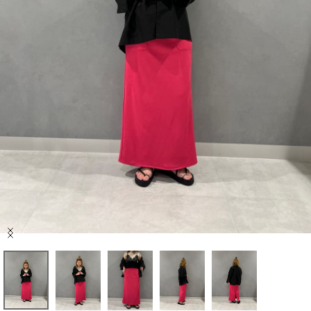
セール商品
スタイリング
特集
NEWS
ブランド一覧
店舗検索
Item
サイズガイド
1
of
5
ご利用ガイド/ヘルプ