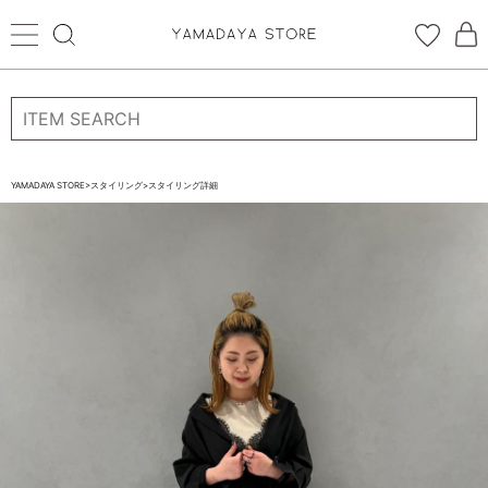
ログイン
新規会員登録
お気に入り登録
YAMADAYA STORE
>
スタイリング
>
スタイリング詳細
お気に入り
ログイン
CATEGORYから探す
STORE BRAND・LABELから探す
すべての商品
新着商品
予約商品