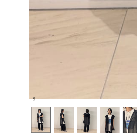
Item
1
of
7