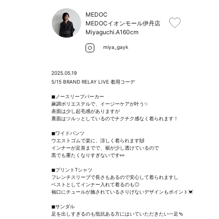
MEDOC
MEDOCイオンモール伊丹店
Miyaguchi.A
160cm
miya_gayk
2025.05.19
5/15 BRAND RELAY LIVE 着用コーデ

◼︎ノースリーブパーカー

麻調ポリエステルで、イージーケアが叶う✨

表面は少し起毛感がありますが

裏面はツルッとしているのでチクチク感なく着られます！

◼︎ワイドパンツ

ウエストゴムで楽に、涼しく着られます🙌

インナーが足首までで、裾が少し透けているので

黒でも重たくなりすぎないです👀

◼︎プリントTシャツ

フレンチスリーブで長さもあるので安心して着られますし

ベストとしてインナー入れて着るのも◎

袖口にチュールが施されているさりげないデザインもポイント💓

◼︎サンダル

足を出しすぎるのも抵抗ある方にはいていただきたい一足🩴
