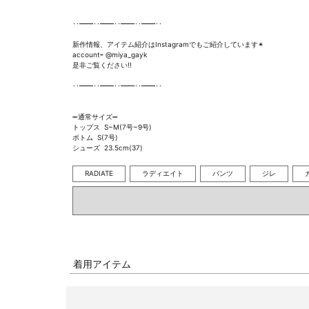
･･━━･･━━･･━━･･━━･･ 

新作情報、アイテム紹介はInstagramでもご紹介しています✴︎

account⇨ @miya_gayk

是非ご覧ください!!

･･━━･･━━･･━━･･━━･･ 

➖通常サイズ➖

トップス  S~M(7号~9号)

ボトム  S(7号)

シューズ  23.5cm(37)
RADIATE
ラディエイト
パンツ
ジレ
着用アイテム