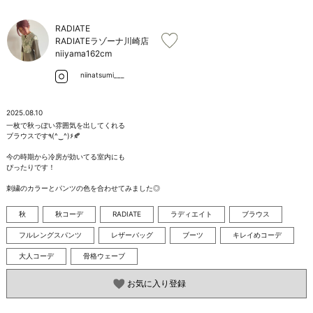
お問い合わせ
RADIATE
RADIATEラゾーナ川崎店
niiyama
162cm
niinatsumi___
2025.08.10
一枚で秋っぽい雰囲気を出してくれる

ブラウスです٩(^‿^)۶🍂

今の時期から冷房が効いてる室内にも

ぴったりです！

刺繍のカラーとパンツの色を合わせてみました◎
秋
秋コーデ
RADIATE
ラディエイト
ブラウス
フルレングスパンツ
レザーバッグ
ブーツ
キレイめコーデ
大人コーデ
骨格ウェーブ
お気に入り登録