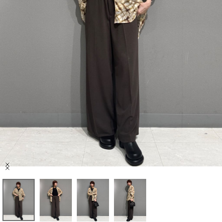
セール商品
スタイリング
特集
NEWS
ブランド一覧
店舗検索
Item
サイズガイド
1
of
4
ご利用ガイド/ヘルプ