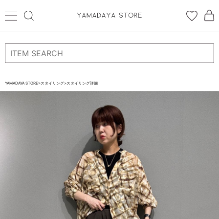
ログイン
新規会員登録
お気に入り登録
YAMADAYA STORE
>
スタイリング
>
スタイリング詳細
お気に入り
ログイン
CATEGORYから探す
STORE BRAND・LABELから探す
すべての商品
新着商品
予約商品